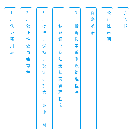
1
2
3
4
5
保
公
承
.
.
.
.
.
密
正
诺
认
公
批
认
投
承
性
书
证
正
准
证
诉
诺
声
费
性
、
证
和
明
用
委
保
书
申
表
员
持
及
诉
会
、
注
争
章
换
册
议
程
证
状
处
、
态
理
扩
管
程
大
理
序
、
程
缩
序
小
、
暂