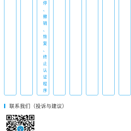
停
、
撤
销
、
恢
复
、
终
止
认
证
程
序
联系我们（投诉与建议）