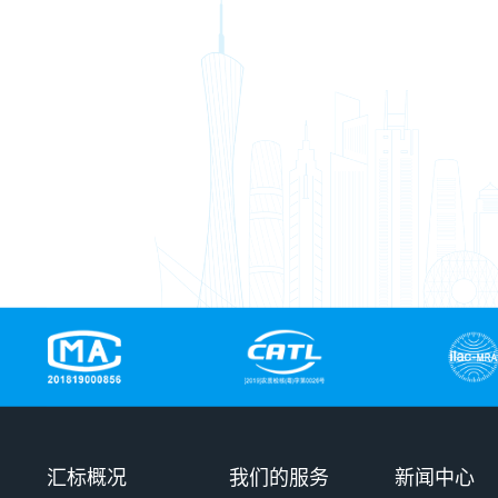
汇标概况
我们的服务
新闻中心