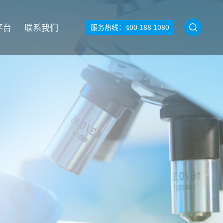
平台
联系我们
服务热线：
400-188 1080