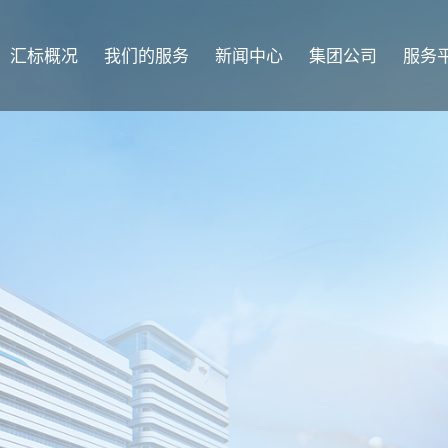
汇标概况
我们的服务
新闻中心
集团公司
服务