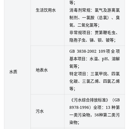
等；
生活饮用水
消毒剂常规：氯气及游离氯
制剂、一氯胺（总氯）、臭
氧、二氧化氯等；
非常规项目：贾第鞭毛虫、
隐孢子虫、锑、钡、铍等；
GB 3838-2002 109项全项
基本项目：水温、pH、溶解
氧等；
地表水
水质
特定项目：三氯甲烷、四氯
化碳、三氯乙烯、四氯乙烯
等；
《污水综合排放标准》（GB
8978-1996）全项：13 种第
污水
一类污染物，56种第二类污
染物；