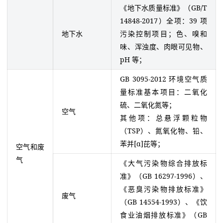
《地下水质量标准》（GB/T
14848-2017）全项：39 项
地下水
污染控制项目；色、嗅和
味、浑浊度、肉眼可见物、
pH 等；
GB 3095-2012 环境空气质
量标准基本项目：二氧化
硫、二氧化氮等；
空气
其他项：总悬浮颗粒物
（TSP）、氮氧化物、铅、
苯并[α]芘等；
空气和废
气
《大气污染物综合排放标
准》（GB 16297-1996）、
《恶臭污染物排放标准》
废气
（GB 14554-1993）、《饮
食业油烟排放标准》（GB