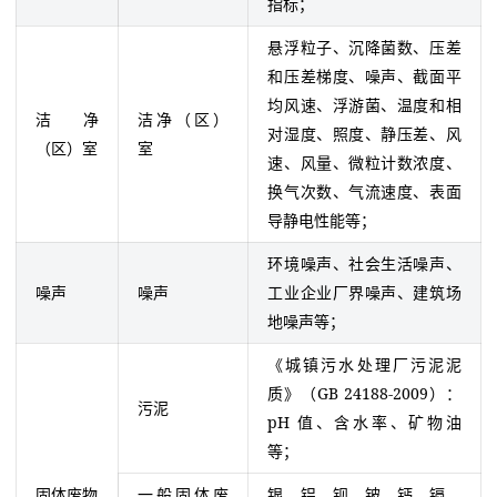
指标；
悬浮粒子、沉降菌数、压差
和压差梯度、噪声、截面平
均风速、浮游菌、温度和相
洁净
洁净（区）
对湿度、照度、静压差、风
（区）室
室
速、风量、微粒计数浓度、
换气次数、气流速度、表面
导静电性能等；
环境噪声、社会生活噪声、
噪声
噪声
工业企业厂界噪声、建筑场
地噪声等；
《城镇污水处理厂污泥泥
质》（GB 24188-2009）：
污泥
pH 值、含水率、矿物油
等；
固体废物
一般固体废
银、铝、钡、铍、钙、镉、