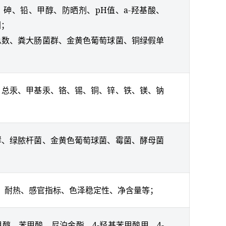
砷、铅、甲醇、防晒剂、pH值、a-羟基酸、
剂；
总数、粪大肠菌群、金黄色葡萄球菌、铜绿假单
、总汞、甲基汞、铬、锡、铜、锌、铁、镁、钠
群、绿脓杆菌、金黄色葡萄球菌、霉菌、酵母菌
、耐热、感官指标、色泽稳定性、净含量等；
醇、苯甲酸、尼泊金酯、4-羟基苯甲酸甲、4-