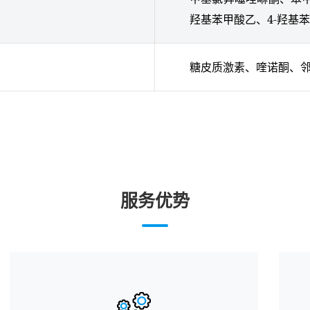
羟基苯甲酸乙、4-羟基
糖皮质激素、喹诺酮、
服务优势