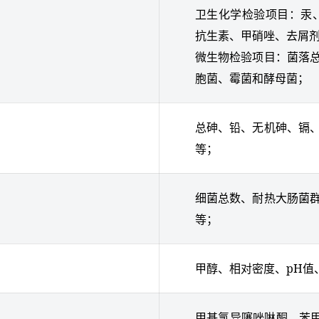
卫生化学检验项目：汞、
抗生素、甲硝唑、去屑
微生物检验项目：菌落
胞菌、霉菌和酵母菌；
总砷、铅、无机砷、镉
等；
细菌总数、耐热大肠菌
等；
甲醇、相对密度、pH值
甲基氯异噻唑啉酮、苯甲